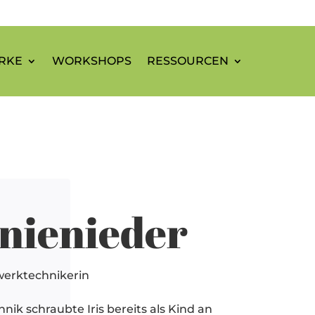
RKE
WORKSHOPS
RESSOURCEN
Knienieder
erktechnikerin
nik schraubte Iris bereits als Kind an