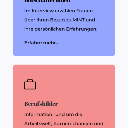
Im Interview erzählen Frauen
über ihren Bezug zu MINT und
ihre persönlichen Erfahrungen.
Erfahre mehr...

Berufsbilder
Information rund um die
Arbeitswelt, Karrierechancen und